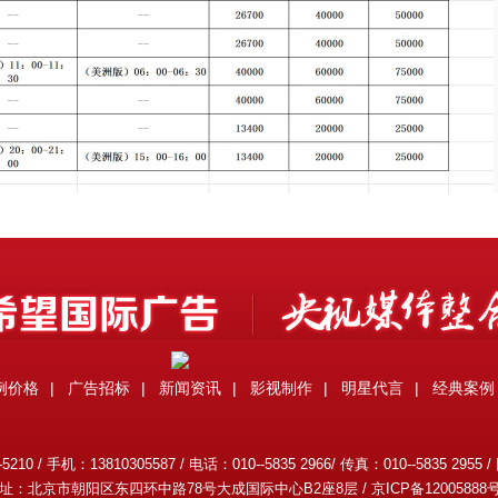
例价格
|
广告招标
|
新闻资讯
|
影视制作
|
明星代言
|
经典案例
0 / 手机：13810305587 / 电话：010--5835 2966/ 传真：010--5835 2955 /
址：北京市朝阳区东四环中路78号大成国际中心B2座8层 /
京ICP备12005888号