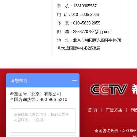
手
机：13810305587
电 话：010--5835 2966
传
真：010--5835 2955
邮
箱：
2853770788
@qq.com
地
址：北京市朝阳区东四环中路78
号大成国际中心B2座8层
请您留言
希望国际（北京）有限公司
全国咨询热线：400-966-5210
首 页
|
广告方案
|
刊
全国咨询热线：400-966-521