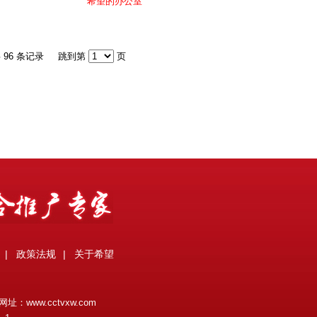
希望的办公室
 96 条记录
跳到第
页
|
政策法规
|
关于希望
网址：
www.cctvxw.com