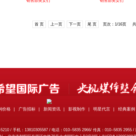
销售部美女们
销售部美女们
首 页
上一页
下一页
尾 页
页次：1/16页
共
例价格
|
广告招标
|
新闻资讯
|
影视制作
|
明星代言
|
经典案例
0 / 手机：13810305587 / 电话：010--5835 2966/ 传真：010--5835 2955 /